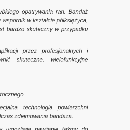
ybkiego opatrywania ran. Bandaż
y wspornik w kształcie półksiężyca,
est bardzo skuteczny w przypadku
likacji przez profesjonalnych i
nić skuteczne, wielofunkcyjne
otocznego.
cjalna technologia powierzchni
odczas zdejmowania bandaża.
ry umożliwia nawijanie taśmy do