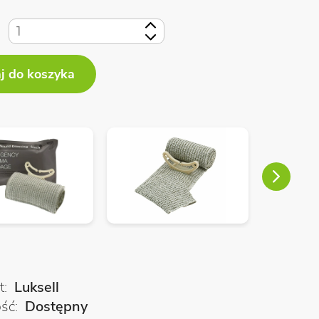
+
-
Next
t
Luksell
ość
Dostępny