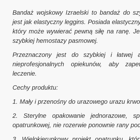
Bandaż wojskowy Izraelski to bandaż do sz
jest jak elastyczny leggins. Posiada elastyczn
który może wywierać pewną siłę na ranę. J
szybkiej hemostazy pasmowej.
Przeznaczony jest do szybkiej i łatwej ap
nieprofesjonalnych opiekunów, aby zapew
leczenie.
Cechy produktu:
1. Mały i przenośny do urazowego urazu krw
2. Sterylne opakowanie jednorazowe, spe
opatrunkowej, nie rozerwie ponownie rany p
3. Wielokierunkowy projekt opatrunku, któ