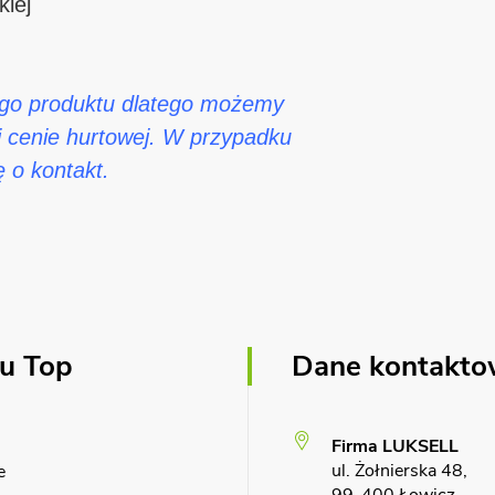
iej
ego produktu dlatego możemy
j cenie hurtowej. W przypadku
ę o kontakt.
u Top
Dane kontakt
Firma LUKSELL
ul. Żołnierska 48,
e