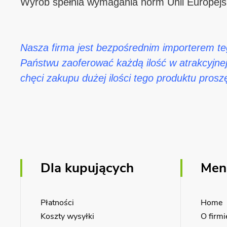
Wyrób spełnia wymagania norm Unii Europejsk
Nasza firma jest bezpośrednim importerem t
Państwu zaoferować każdą ilość w atrakcyjne
chęci zakupu dużej ilości tego produktu prosz
Dla kupujących
Men
Płatności
Home
Koszty wysyłki
O firmi