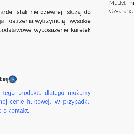
Model
n
Gwarancj
rdej stali nierdzewnej, służą do
ą ostrzenia,wytrzymują wysokie
ą podstawowe wyposażenie karetek
iej
m tego produktu dlatego możemy
nej cenie hurtowej. W przypadku
ę o kontakt.