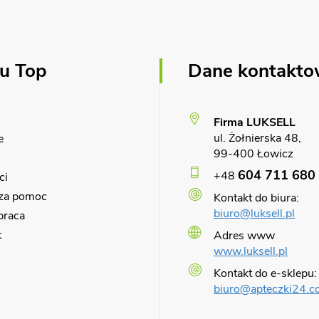
u Top
Dane kontakt
Firma LUKSELL
ul. Żołnierska 48,
e
99-400 Łowicz
604 711 680
+48
ci
za pomoc
Kontakt do biura:
biuro@luksell.pl
praca
t
Adres www
www.luksell.pl
Kontakt do e-sklepu:
biuro@apteczki24.