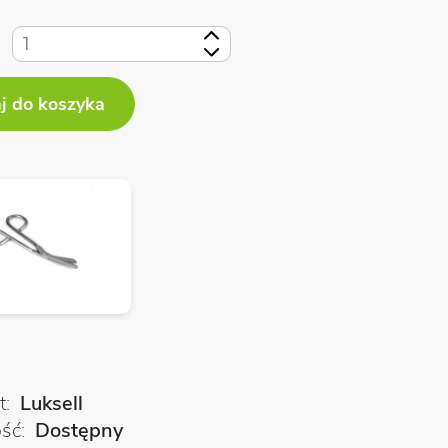
+
-
t
Luksell
ość
Dostępny