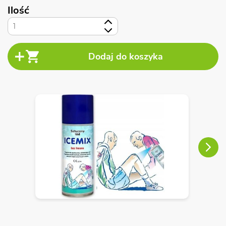
Ilość
+
-
Next