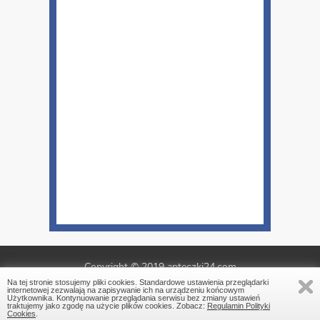
Copyright © 2019 apteczki24.com
Na tej stronie stosujemy pliki cookies. Standardowe ustawienia przeglądarki
Copyright © 2019
Web-eCommerce
internetowej zezwalają na zapisywanie ich na urządzeniu końcowym
Użytkownika. Kontynuowanie przeglądania serwisu bez zmiany ustawień
traktujemy jako zgodę na użycie plików cookies. Zobacz:
Projekt: Webreklama
Regulamin Polityki
Cookies
.