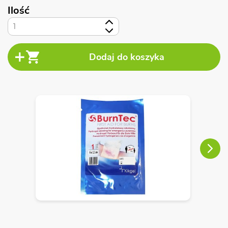
Ilość
+
-
Next