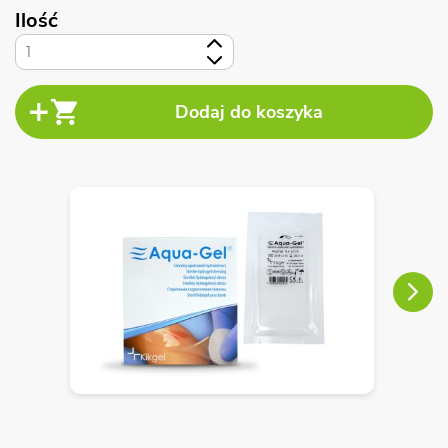
Ilość
+
-
Next