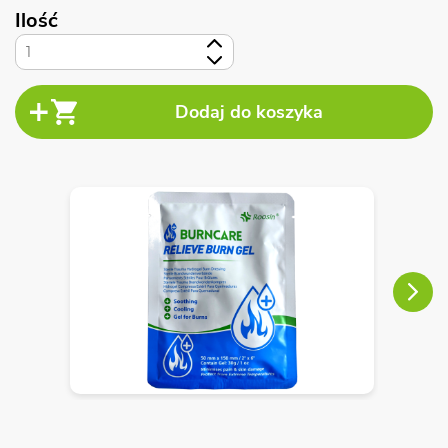
Ilość
+
-
Next