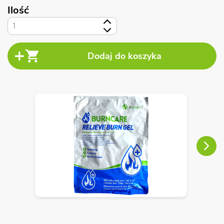
Ilość
+
-
Next