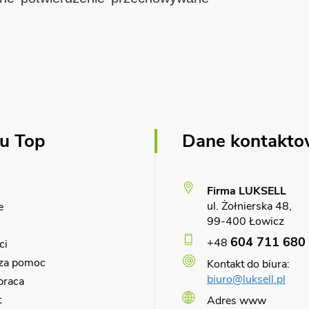
u Top
Dane kontakt
Firma LUKSELL
ul. Żołnierska 48,
e
99-400 Łowicz
604 711 680
+48
ci
za pomoc
Kontakt do biura:
biuro@luksell.pl
praca
t
Adres www