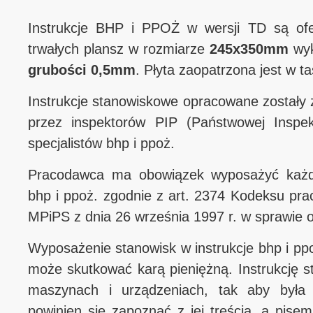
Instrukcje BHP i PPOŻ w wersji TD są ofe
trwałych plansz w rozmiarze
245x350mm
wyk
grubości 0,5mm
. Płyta zaopatrzona jest w 
Instrukcje stanowiskowe opracowane zostały 
przez inspektorów PIP (Państwowej Inspek
specjalistów bhp i ppoż.
Pracodawca ma obowiązek wyposażyć każde
bhp i ppoż. zgodnie z art. 2374 Kodeksu pra
MPiPS z dnia 26 września 1997 r. w sprawie 
Wyposażenie stanowisk w instrukcje bhp i ppoż
może skutkować karą pieniężną. Instrukcję s
maszynach i urządzeniach, tak aby była 
powinien się zapoznać z jej treścią, a pis