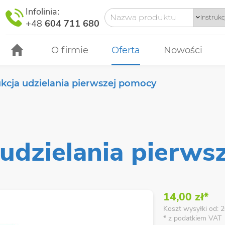
Infolinia:
+48
604 711 680
O firmie
Oferta
Nowości
ukcja udzielania pierwszej pomocy
 udzielania pierw
14,00 zł*
Koszt wysyłki od: 2
* z podatkiem VAT