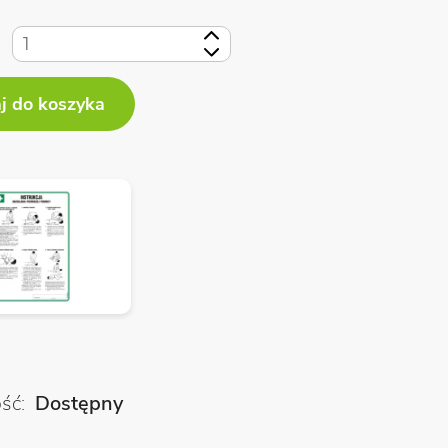
+
-
ość
Dostępny