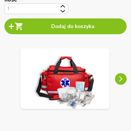
+
-
Next